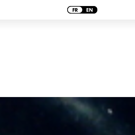
LYON
FR
EN